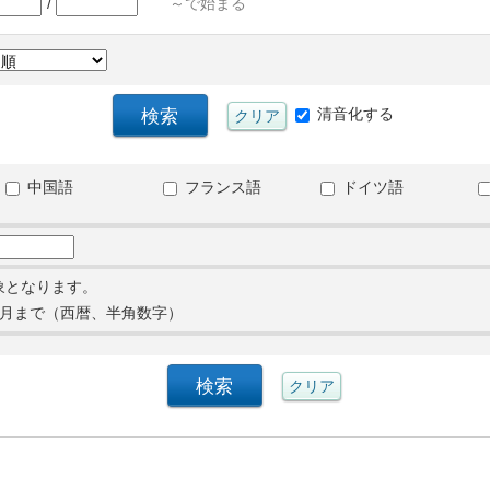
/
～で始まる
清音化する
中国語
フランス語
ドイツ語
象となります。
月まで（西暦、半角数字）