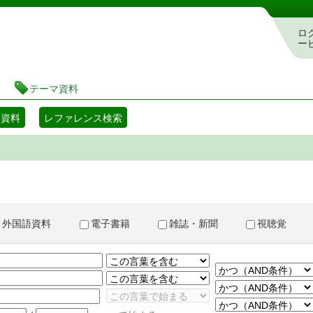
書検索・予約システム
ロ
ー
テーマ資料
マ資料
レファレンス検索
外国語資料
電子書籍
雑誌・新聞
視聴覚