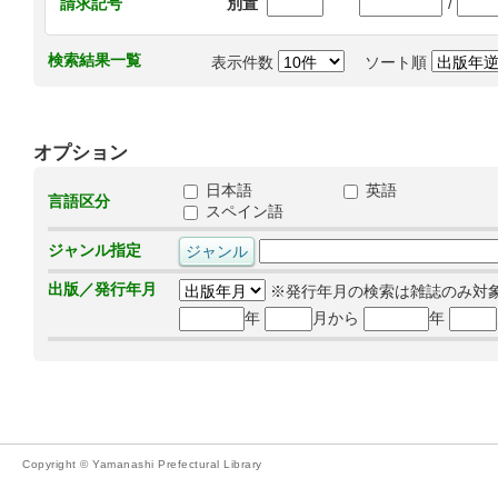
/
請求記号
別置
検索結果一覧
表示件数
ソート順
オプション
日本語
英語
言語区分
スペイン語
ジャンル指定
出版／発行年月
※発行年月の検索は雑誌のみ対
年
月から
年
Copyright © Yamanashi Prefectural Library