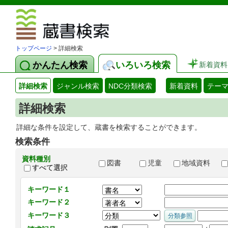
図書館 蔵
トップページ
> 詳細検索
かんたん検索
いろいろ検索
新着資料
詳細検索
ジャンル検索
NDC分類検索
新着資料
テー
詳細検索
詳細な条件を設定して、蔵書を検索することができます。
検索条件
資料種別
図書
児童
地域資料
すべて選択
キーワード１
キーワード２
キーワード３