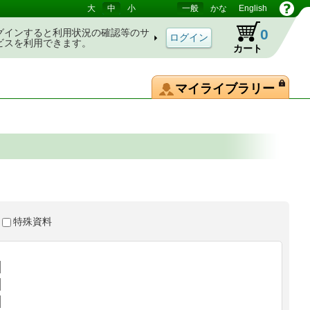
大
中
小
一般
かな
English
0
グインすると利用状況の確認等のサ
ビスを利用できます。
カート
マイライブラリー
特殊資料