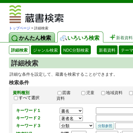
図書館 蔵
トップページ
> 詳細検索
かんたん検索
いろいろ検索
新着資料
詳細検索
ジャンル検索
NDC分類検索
新着資料
テー
詳細検索
詳細な条件を設定して、蔵書を検索することができます。
検索条件
資料種別
図書
児童
地域資料
すべて選択
資料
キーワード１
キーワード２
キーワード３