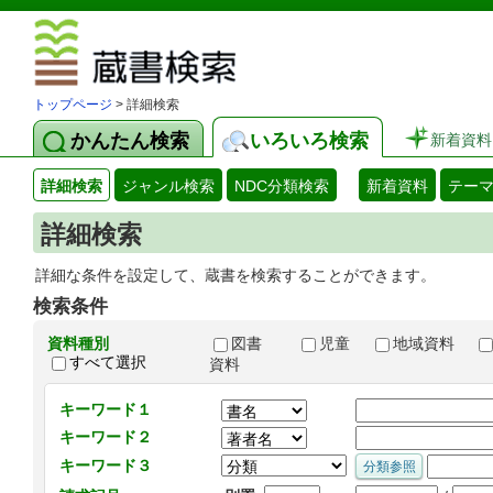
図書館 蔵
トップページ
> 詳細検索
かんたん検索
いろいろ検索
新着資料
詳細検索
ジャンル検索
NDC分類検索
新着資料
テー
詳細検索
詳細な条件を設定して、蔵書を検索することができます。
検索条件
資料種別
図書
児童
地域資料
すべて選択
資料
キーワード１
キーワード２
キーワード３