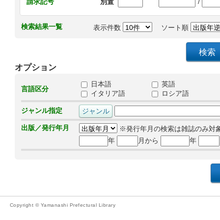
/
請求記号
別置
検索結果一覧
表示件数
ソート順
オプション
日本語
英語
言語区分
イタリア語
ロシア語
ジャンル指定
出版／発行年月
※発行年月の検索は雑誌のみ対
年
月から
年
Copyright © Yamanashi Prefectural Library