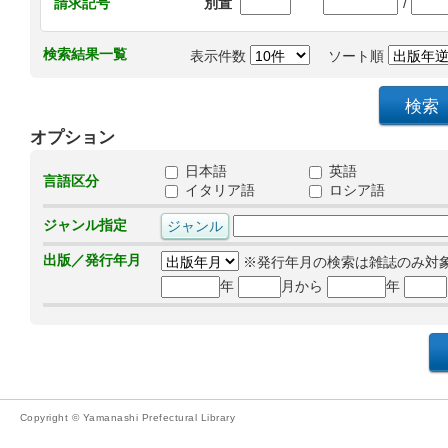
/
請求記号
別置
検索結果一覧
表示件数
ソート順
オプション
日本語
英語
言語区分
イタリア語
ロシア語
ジャンル指定
出版／発行年月
※発行年月の検索は雑誌のみ対
年
月から
年
Copyright © Yamanashi Prefectural Library