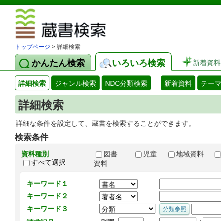
図書館 蔵
トップページ
> 詳細検索
かんたん検索
いろいろ検索
新着資料
詳細検索
ジャンル検索
NDC分類検索
新着資料
テー
詳細検索
詳細な条件を設定して、蔵書を検索することができます。
検索条件
資料種別
図書
児童
地域資料
すべて選択
資料
キーワード１
キーワード２
キーワード３