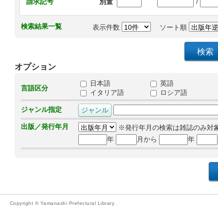
/
請求記号
別置
検索結果一覧
表示件数
ソート順
オプション
日本語
英語
言語区分
イタリア語
ロシア語
ジャンル指定
出版／発行年月
※発行年月の検索は雑誌のみ対
年
月から
年
Copyright © Yamanashi Prefectural Library