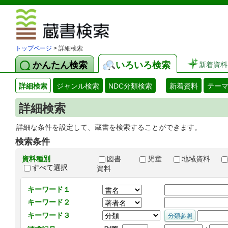
図書館 蔵
トップページ
> 詳細検索
かんたん検索
いろいろ検索
新着資料
詳細検索
ジャンル検索
NDC分類検索
新着資料
テー
詳細検索
詳細な条件を設定して、蔵書を検索することができます。
検索条件
資料種別
図書
児童
地域資料
すべて選択
資料
キーワード１
キーワード２
キーワード３