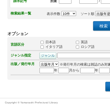
/
請求記号
別置
検索結果一覧
表示件数
ソート順
オプション
日本語
英語
言語区分
イタリア語
ロシア語
ジャンル指定
出版／発行年月
※発行年月の検索は雑誌のみ対
年
月から
年
Copyright © Yamanashi Prefectural Library