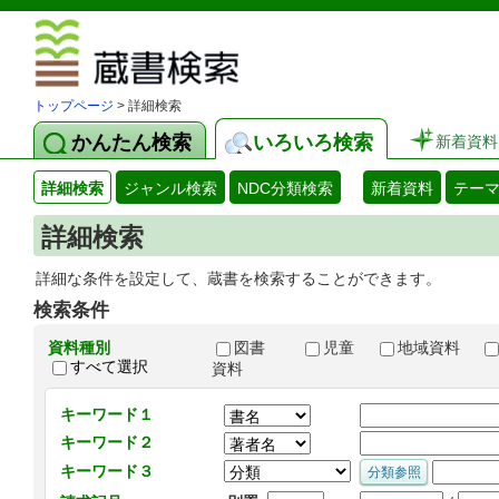
図書館 蔵
トップページ
> 詳細検索
かんたん検索
いろいろ検索
新着資料
詳細検索
ジャンル検索
NDC分類検索
新着資料
テー
詳細検索
詳細な条件を設定して、蔵書を検索することができます。
検索条件
資料種別
図書
児童
地域資料
すべて選択
資料
キーワード１
キーワード２
キーワード３