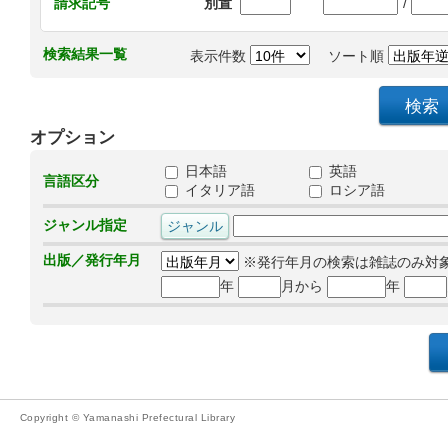
/
請求記号
別置
検索結果一覧
表示件数
ソート順
オプション
日本語
英語
言語区分
イタリア語
ロシア語
ジャンル指定
出版／発行年月
※発行年月の検索は雑誌のみ対
年
月から
年
Copyright © Yamanashi Prefectural Library