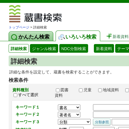
図書館 蔵
トップページ
> 詳細検索
かんたん検索
いろいろ検索
新着資料
詳細検索
ジャンル検索
NDC分類検索
新着資料
テー
詳細検索
詳細な条件を設定して、蔵書を検索することができます。
検索条件
資料種別
図書
児童
地域資料
すべて選択
資料
キーワード１
キーワード２
キーワード３