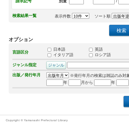
/
請求記号
別置
検索結果一覧
表示件数
ソート順
オプション
日本語
英語
言語区分
イタリア語
ロシア語
ジャンル指定
出版／発行年月
※発行年月の検索は雑誌のみ対
年
月から
年
Copyright © Yamanashi Prefectural Library