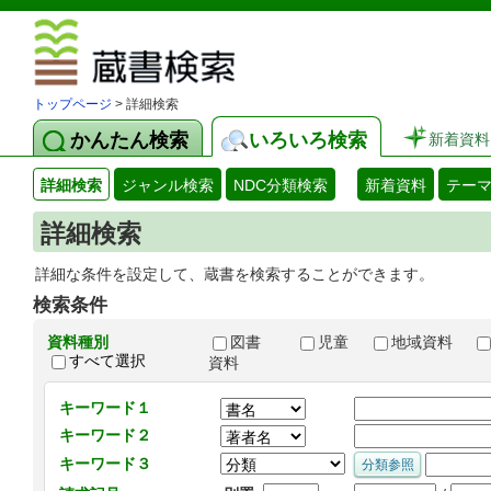
図書館 蔵
トップページ
> 詳細検索
かんたん検索
いろいろ検索
新着資料
詳細検索
ジャンル検索
NDC分類検索
新着資料
テー
詳細検索
詳細な条件を設定して、蔵書を検索することができます。
検索条件
資料種別
図書
児童
地域資料
すべて選択
資料
キーワード１
キーワード２
キーワード３