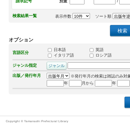
/
請求記号
別置
検索結果一覧
表示件数
ソート順
オプション
日本語
英語
言語区分
イタリア語
ロシア語
ジャンル指定
出版／発行年月
※発行年月の検索は雑誌のみ対
年
月から
年
Copyright © Yamanashi Prefectural Library