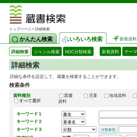
図書館 蔵
トップページ
> 詳細検索
かんたん検索
いろいろ検索
新着資料
詳細検索
ジャンル検索
NDC分類検索
新着資料
テー
詳細検索
詳細な条件を設定して、蔵書を検索することができます。
検索条件
資料種別
図書
児童
地域資料
すべて選択
資料
キーワード１
キーワード２
キーワード３