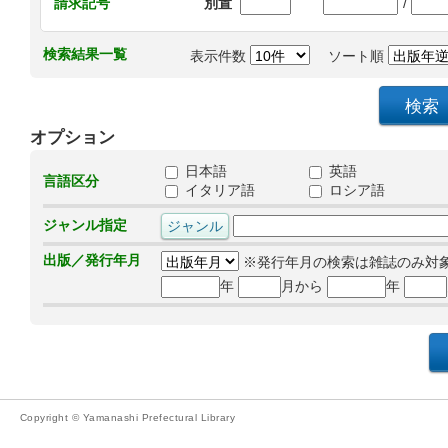
/
請求記号
別置
検索結果一覧
表示件数
ソート順
オプション
日本語
英語
言語区分
イタリア語
ロシア語
ジャンル指定
出版／発行年月
※発行年月の検索は雑誌のみ対
年
月から
年
Copyright © Yamanashi Prefectural Library