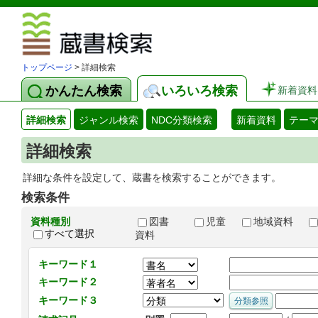
図書館 蔵
トップページ
> 詳細検索
かんたん検索
いろいろ検索
新着資料
詳細検索
ジャンル検索
NDC分類検索
新着資料
テー
詳細検索
詳細な条件を設定して、蔵書を検索することができます。
検索条件
資料種別
図書
児童
地域資料
すべて選択
資料
キーワード１
キーワード２
キーワード３