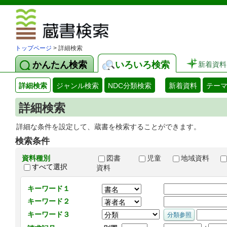
図書館 蔵
トップページ
> 詳細検索
かんたん検索
いろいろ検索
新着資料
詳細検索
ジャンル検索
NDC分類検索
新着資料
テー
詳細検索
詳細な条件を設定して、蔵書を検索することができます。
検索条件
資料種別
図書
児童
地域資料
すべて選択
資料
キーワード１
キーワード２
キーワード３