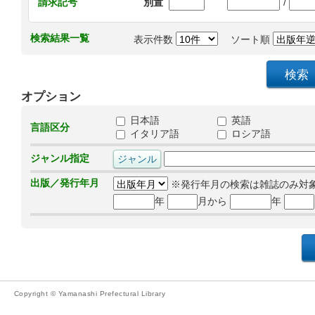
/
請求記号
別置
検索結果一覧
表示件数
ソート順
オプション
日本語
英語
言語区分
イタリア語
ロシア語
ジャンル指定
出版／発行年月
※発行年月の検索は雑誌のみ対
年
月から
年
Copyright © Yamanashi Prefectural Library