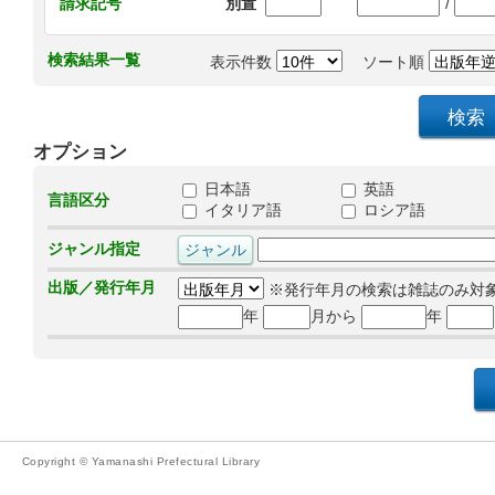
/
請求記号
別置
検索結果一覧
表示件数
ソート順
オプション
日本語
英語
言語区分
イタリア語
ロシア語
ジャンル指定
出版／発行年月
※発行年月の検索は雑誌のみ対
年
月から
年
Copyright © Yamanashi Prefectural Library