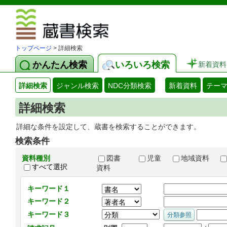
図書館 蔵
トップページ
> 詳細検索
かんたん検索
いろいろ検索
新着資料
詳細検索
ジャンル検索
NDC分類検索
新着資料
テー
詳細検索
詳細な条件を設定して、蔵書を検索することができます。
検索条件
資料種別
図書
児童
地域資料
すべて選択
資料
キーワード１
キーワード２
キーワード３