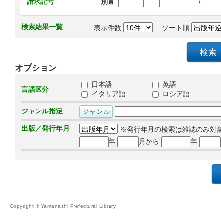
/
請求記号
別置
検索結果一覧
表示件数
ソート順
オプション
日本語
英語
言語区分
イタリア語
ロシア語
ジャンル指定
出版／発行年月
※発行年月の検索は雑誌のみ対
年
月から
年
Copyright © Yamanashi Prefectural Library