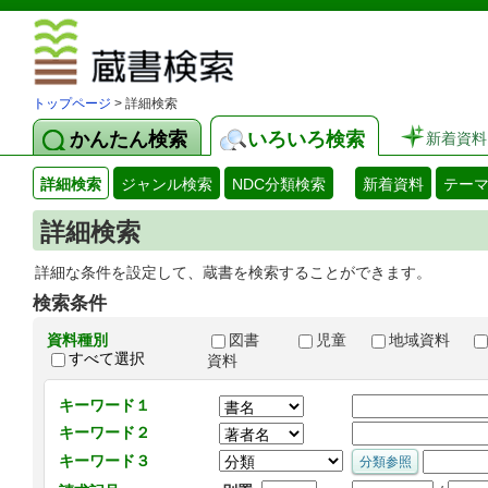
図書館 蔵
トップページ
> 詳細検索
かんたん検索
いろいろ検索
新着資料
詳細検索
ジャンル検索
NDC分類検索
新着資料
テー
詳細検索
詳細な条件を設定して、蔵書を検索することができます。
検索条件
資料種別
図書
児童
地域資料
すべて選択
資料
キーワード１
キーワード２
キーワード３