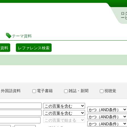
書検索・予約システム
ロ
ー
テーマ資料
マ資料
レファレンス検索
外国語資料
電子書籍
雑誌・新聞
視聴覚