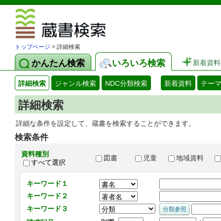
図書館 蔵
トップページ
> 詳細検索
かんたん検索
いろいろ検索
新着資料
詳細検索
ジャンル検索
NDC分類検索
新着資料
テー
詳細検索
詳細な条件を設定して、蔵書を検索することができます。
検索条件
資料種別
図書
児童
地域資料
すべて選択
キーワード１
キーワード２
キーワード３