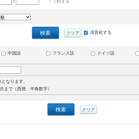
/
～で始まる
清音化する
中国語
フランス語
ドイツ語
象となります。
月まで（西暦、半角数字）