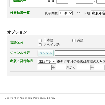
/
請求記号
別置
検索結果一覧
表示件数
ソート順
オプション
日本語
英語
言語区分
スペイン語
ジャンル指定
出版／発行年月
※発行年月の検索は雑誌のみ対
年
月から
年
Copyright © Yamanashi Prefectural Library