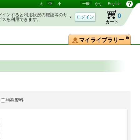
大
中
小
一般
かな
English
0
グインすると利用状況の確認等のサ
ビスを利用できます。
カート
マイライブラリー
特殊資料