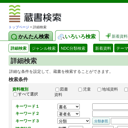
図書館 蔵
トップページ
> 詳細検索
かんたん検索
いろいろ検索
新着資料
詳細検索
ジャンル検索
NDC分類検索
新着資料
テー
詳細検索
詳細な条件を設定して、蔵書を検索することができます。
検索条件
資料種別
図書
児童
地域資料
すべて選択
資料
キーワード１
キーワード２
キーワード３