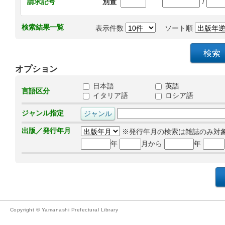
/
請求記号
別置
検索結果一覧
表示件数
ソート順
オプション
日本語
英語
言語区分
イタリア語
ロシア語
ジャンル指定
出版／発行年月
※発行年月の検索は雑誌のみ対
年
月から
年
Copyright © Yamanashi Prefectural Library