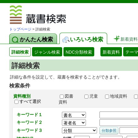
図書館 蔵
トップページ
> 詳細検索
かんたん検索
いろいろ検索
新着資料
詳細検索
ジャンル検索
NDC分類検索
新着資料
テー
詳細検索
詳細な条件を設定して、蔵書を検索することができます。
検索条件
資料種別
図書
児童
地域資料
すべて選択
資料
キーワード１
キーワード２
キーワード３