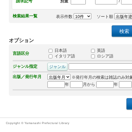
/
請求記号
別置
検索結果一覧
表示件数
ソート順
オプション
日本語
英語
言語区分
イタリア語
ロシア語
ジャンル指定
出版／発行年月
※発行年月の検索は雑誌のみ対
年
月から
年
Copyright © Yamanashi Prefectural Library