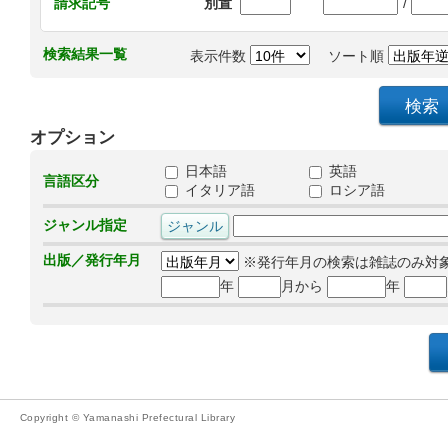
/
請求記号
別置
検索結果一覧
表示件数
ソート順
オプション
日本語
英語
言語区分
イタリア語
ロシア語
ジャンル指定
出版／発行年月
※発行年月の検索は雑誌のみ対
年
月から
年
Copyright © Yamanashi Prefectural Library