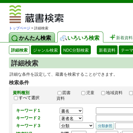
図書館 蔵
トップページ
> 詳細検索
かんたん検索
いろいろ検索
新着資料
詳細検索
ジャンル検索
NDC分類検索
新着資料
テー
詳細検索
詳細な条件を設定して、蔵書を検索することができます。
検索条件
資料種別
図書
児童
地域資料
すべて選択
資料
キーワード１
キーワード２
キーワード３