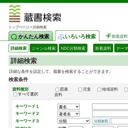
図書館 蔵
トップページ
> 詳細検索
かんたん検索
いろいろ検索
新着資料
詳細検索
ジャンル検索
NDC分類検索
新着資料
テー
詳細検索
詳細な条件を設定して、蔵書を検索することができます。
検索条件
資料種別
図書
児童
地域資料
すべて選択
資料
キーワード１
キーワード２
キーワード３