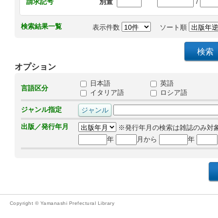
/
請求記号
別置
検索結果一覧
表示件数
ソート順
オプション
日本語
英語
言語区分
イタリア語
ロシア語
ジャンル指定
出版／発行年月
※発行年月の検索は雑誌のみ対
年
月から
年
Copyright © Yamanashi Prefectural Library