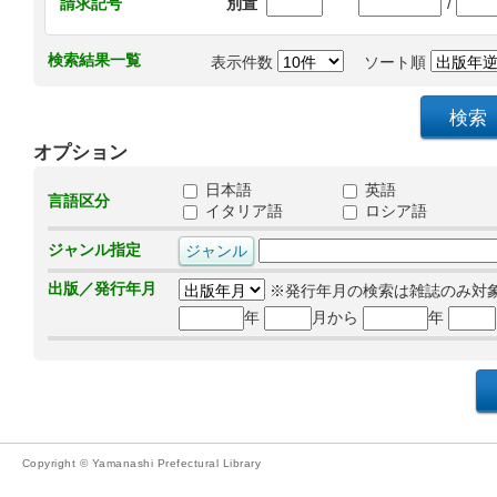
/
請求記号
別置
検索結果一覧
表示件数
ソート順
オプション
日本語
英語
言語区分
イタリア語
ロシア語
ジャンル指定
出版／発行年月
※発行年月の検索は雑誌のみ対
年
月から
年
Copyright © Yamanashi Prefectural Library