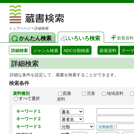
図書館 蔵
トップページ
> 詳細検索
かんたん検索
いろいろ検索
新着資料
詳細検索
ジャンル検索
NDC分類検索
新着資料
テー
詳細検索
詳細な条件を設定して、蔵書を検索することができます。
検索条件
資料種別
図書
児童
地域資料
すべて選択
資料
キーワード１
キーワード２
キーワード３