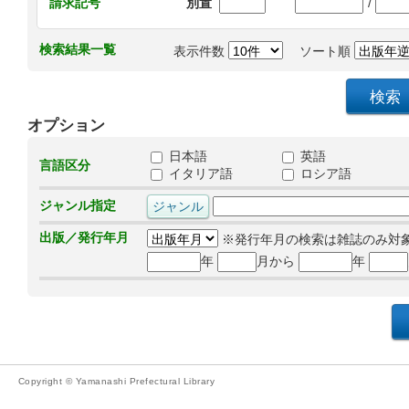
/
請求記号
別置
検索結果一覧
表示件数
ソート順
オプション
日本語
英語
言語区分
イタリア語
ロシア語
ジャンル指定
出版／発行年月
※発行年月の検索は雑誌のみ対
年
月から
年
Copyright © Yamanashi Prefectural Library