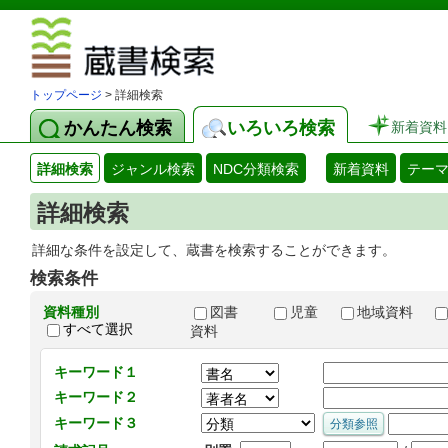
図書館 蔵
トップページ
> 詳細検索
かんたん検索
いろいろ検索
新着資料
詳細検索
ジャンル検索
NDC分類検索
新着資料
テー
詳細検索
詳細な条件を設定して、蔵書を検索することができます。
検索条件
資料種別
図書
児童
地域資料
すべて選択
資料
キーワード１
キーワード２
キーワード３