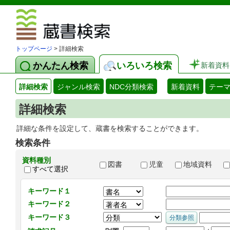
図書館 蔵
トップページ
> 詳細検索
かんたん検索
いろいろ検索
新着資料
詳細検索
ジャンル検索
NDC分類検索
新着資料
テー
詳細検索
詳細な条件を設定して、蔵書を検索することができます。
検索条件
資料種別
図書
児童
地域資料
すべて選択
キーワード１
キーワード２
キーワード３