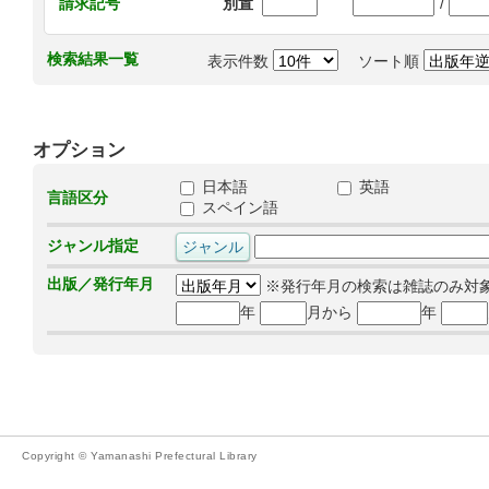
/
請求記号
別置
検索結果一覧
表示件数
ソート順
オプション
日本語
英語
言語区分
スペイン語
ジャンル指定
出版／発行年月
※発行年月の検索は雑誌のみ対
年
月から
年
Copyright © Yamanashi Prefectural Library