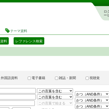
書検索・予約システム
ロ
ー
テーマ資料
マ資料
レファレンス検索
外国語資料
電子書籍
雑誌・新聞
視聴覚