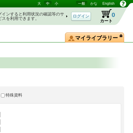
大
中
小
一般
かな
English
0
グインすると利用状況の確認等のサ
ビスを利用できます。
カート
マイライブラリー
特殊資料