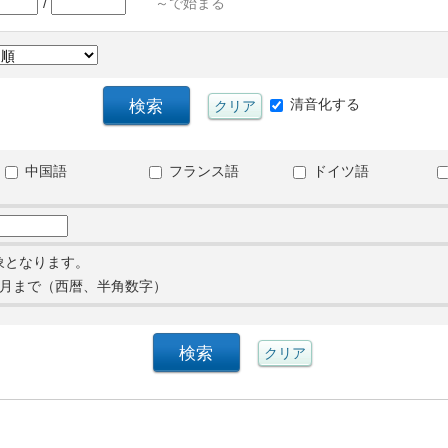
/
～で始まる
清音化する
中国語
フランス語
ドイツ語
象となります。
月まで（西暦、半角数字）