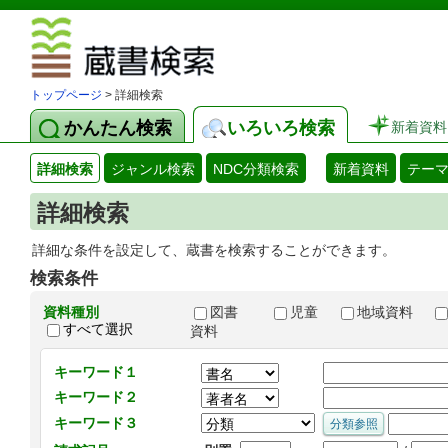
図書館 蔵
トップページ
> 詳細検索
かんたん検索
いろいろ検索
新着資料
詳細検索
ジャンル検索
NDC分類検索
新着資料
テー
詳細検索
詳細な条件を設定して、蔵書を検索することができます。
検索条件
資料種別
図書
児童
地域資料
すべて選択
資料
キーワード１
キーワード２
キーワード３