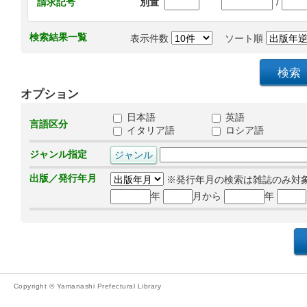
/
請求記号
別置
検索結果一覧
表示件数
ソート順
オプション
日本語
英語
言語区分
イタリア語
ロシア語
ジャンル指定
出版／発行年月
※発行年月の検索は雑誌のみ対
年
月から
年
Copyright © Yamanashi Prefectural Library