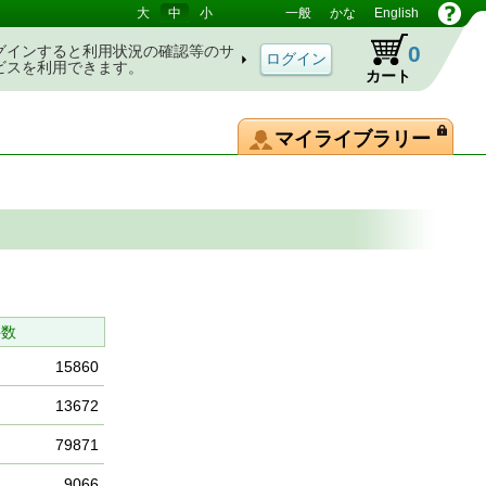
大
中
小
一般
かな
English
0
グインすると利用状況の確認等のサ
ビスを利用できます。
カート
マイライブラリー
件数
15860
13672
79871
9066