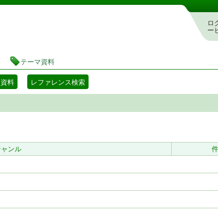
書検索・予約システム
ロ
ー
テーマ資料
マ資料
レファレンス検索
ジャンル