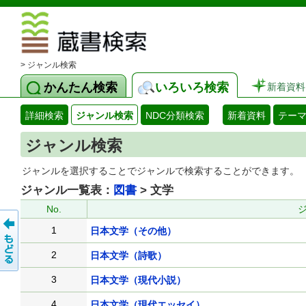
図書館 蔵
> ジャンル検索
かんたん検索
いろいろ検索
新着資料
詳細検索
ジャンル検索
NDC分類検索
新着資料
テー
ジャンル検索
ジャンルを選択することでジャンルで検索することができます。
ジャンル一覧表：
図書
> 文学
No.
1
日本文学（その他）
2
日本文学（詩歌）
3
日本文学（現代小説）
4
日本文学（現代エッセイ）