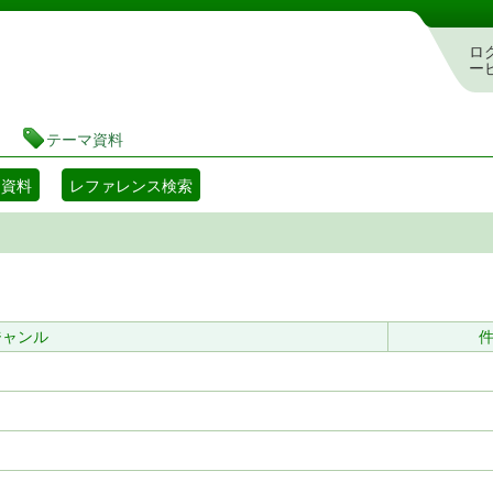
書検索・予約システム
ロ
ー
テーマ資料
マ資料
レファレンス検索
ジャンル