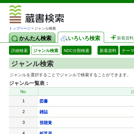
図書館 蔵
トップページ
> ジャンル検索
かんたん検索
いろいろ検索
新着資料
詳細検索
ジャンル検索
NDC分類検索
新着資料
テー
ジャンル検索
ジャンルを選択することでジャンルで検索することができます。
ジャンル一覧表：
No.
1
図書
2
雑誌
3
視聴覚
4
紙芝居