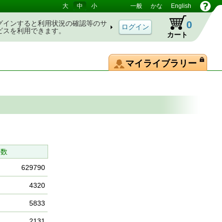
大
中
小
一般
かな
English
0
グインすると利用状況の確認等のサ
ビスを利用できます。
カート
マイライブラリー
件数
629790
4320
5833
2131