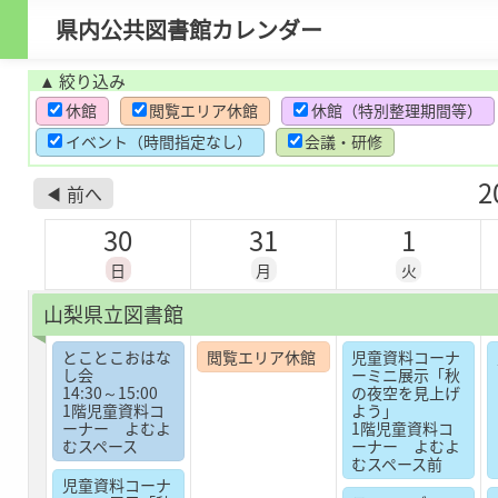
県内公共図書館カレンダー
▲
絞り込み
休館
閲覧エリア休館
休館（特別整理期間等）
イベント（時間指定なし）
会議・研修
2
◀ 前へ
30
31
1
日
月
火
山梨県立図書館
とことこおはな
閲覧エリア休館
児童資料コーナ
し会
ーミニ展示「秋
14:30～15:00
の夜空を見上げ
1階児童資料コ
よう」
ーナー よむよ
1階児童資料コ
むスペース
ーナー よむよ
むスペース前
児童資料コーナ